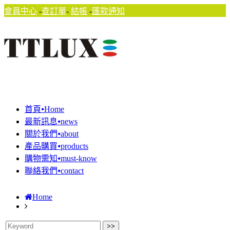
會員中心
-
查訂單
-
結帳
-
匯款通知
首頁⦁Home
最新訊息⦁news
關於我們⦁about
產品購買⦁products
購物需知⦁must-know
聯絡我們⦁contact
Home