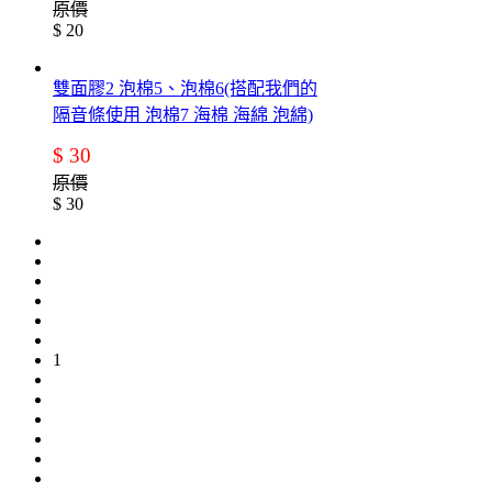
原價
$ 20
雙面膠2 泡棉5、泡棉6(搭配我們的
隔音條使用 泡棉7 海棉 海綿 泡綿)
$ 30
原價
$ 30
1