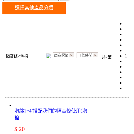
選擇其他產品分類
>
1
隔音條
泡棉
共2筆
泡綿1~4(搭配我們的隔音條使用)泡
棉
$ 20