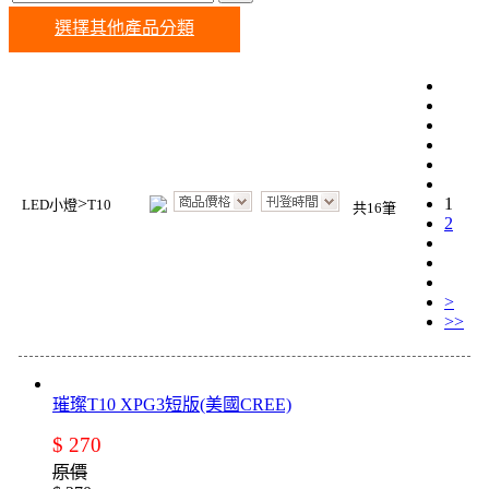
選擇其他產品分類
>
1
LED小燈
T10
共16筆
2
>
>>
璀璨T10 XPG3短版(美國CREE)
$ 270
原價