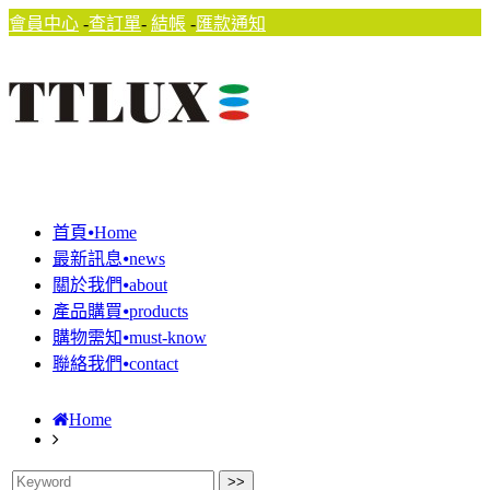
會員中心
-
查訂單
-
結帳
-
匯款通知
首頁⦁Home
最新訊息⦁news
關於我們⦁about
產品購買⦁products
購物需知⦁must-know
聯絡我們⦁contact
Home