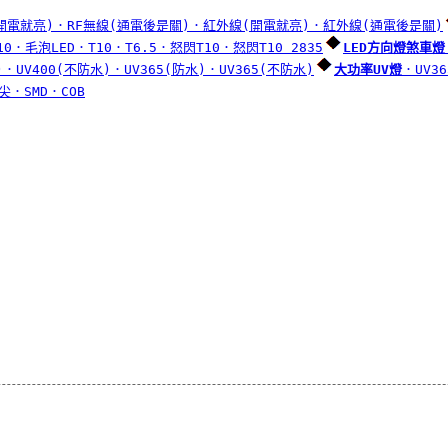
開電就亮)
．RF無線(通電後是關)
．紅外線(開電就亮)
．紅外線(通電後是關)
10
．毛泡LED
．T10
．T6.5
．怒閃T10
．怒閃T10 2835
LED方向燈煞車燈
)
．UV400(不防水)
．UV365(防水)
．UV365(不防水)
大功率UV燈
．UV36
尖
．SMD
．COB