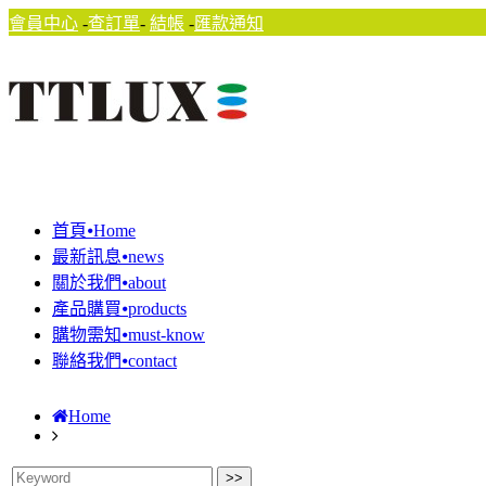
會員中心
-
查訂單
-
結帳
-
匯款通知
首頁⦁Home
最新訊息⦁news
關於我們⦁about
產品購買⦁products
購物需知⦁must-know
聯絡我們⦁contact
Home