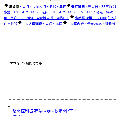
隔音條
．大門
．房間木門
．泡棉
．其它
遙控開關
．點火器
．RF無線(
小燈
．T3 T4.2 T4.7 毛泡
．T3 T4.2 T4.7
．T5
．T10側發光
．特殊T
用
．其它
．LED燈條
．48V堆高機
．毛泡LED
小功率UV燈
．UV400(防水
它控制器
LED大燈霧燈
．大燈、霧燈
LED室內燈
．億光2835
．璀璨雙
>
其它產品
怒閃控制器
怒閃控制器 亮法6-3(0.4秒爆閃2下，