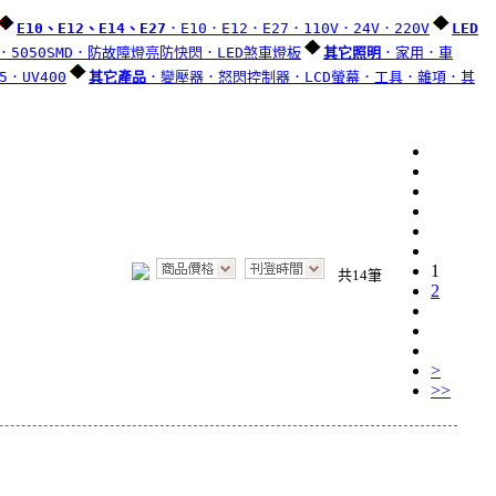
E10、E12、E14、E27
．E10
．E12
．E27
．110V
．24V
．220V
LED
．5050SMD
．防故障燈亮防快閃
．LED煞車燈板
其它照明
．家用
．車
5
．UV400
其它產品
．變壓器
．怒閃控制器
．LCD螢幕
．工具
．雜項
．其
1
共14筆
2
>
>>