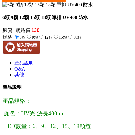
6顆 9顆 12顆 15顆 18顆 單排 UV400 防水
原價
網路價
130
規格
6顆
9顆
12顆
15顆
18顆
產品說明
Q&A
其他
產品說明
產品規格：
顏色：UV光 波長400nm
LED數量：6、9、12、15、18顆燈