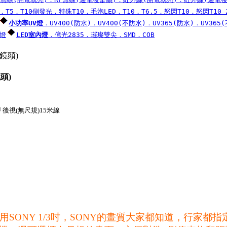
．T5
．T10側發光
．特殊T10
．毛泡LED
．T10
．T6.5
．怒閃T10
．怒閃T10 
小功率UV燈
．UV400(防水)
．UV400(不防水)
．UV365(防水)
．UV365
燈
LED室內燈
．億光2835
．璀璨雙尖
．SMD
．COB
頭)
後視(無尺規)15米線
SONY 1/3吋，SONY的畫質大家都知道，行家都