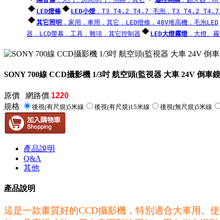
LED燈條
LED小燈
．T3 T4.2 T4.7 毛泡
．T3 T4.2 T4.7
其它照明
．家用
．車用
．其它
．LED燈條
．48V堆高機
．毛泡LED
器
．LCD螢幕
．工具
．雜項
．其它控制器
LED大燈霧燈
．大燈、霧
SONY 700線 CCD攝影機 1/3吋 航空頭(監視器 大車 24V 倒車鏡
原價
網路價
1220
規格
後視(有尺規)5米線
後視(有尺規)15米線
後視(無尺規)5米線
產品說明
Q&A
其他
產品說明
這是一款畫質好的CCD攝影機，特別適合大車用。使用