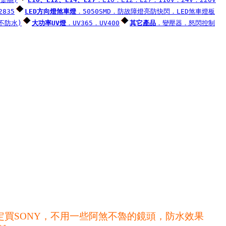
2835
LED方向燈煞車燈
．5050SMD
．防故障燈亮防快閃
．LED煞車燈板
(不防水)
大功率UV燈
．UV365
．UV400
其它產品
．變壓器
．怒閃控制
指定買SONY，不用一些阿煞不魯的鏡頭，
防水效果