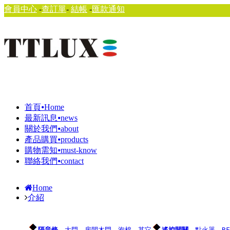
會員中心
-
查訂單
-
結帳
-
匯款通知
首頁⦁Home
最新訊息⦁news
關於我們⦁about
產品購買⦁products
購物需知⦁must-know
聯絡我們⦁contact
Home
介紹
隔音條
．大門
．房間木門
．泡棉
．其它
遙控開關
．點火器
．R