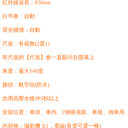
紅外線波長：850nm
白平衡：自動
背光補償：自動
尺規：有或無(2選1)
有尺規的【尺規】會一直顯示在螢幕上
角度：最大140度
接頭：航空頭(防水)
勿用高壓水槍沖5秒以上
安裝位置：車頭、車內、2側後視鏡、車尾、倒車用
內容物：攝影機 X1，電線(長度可選一種)